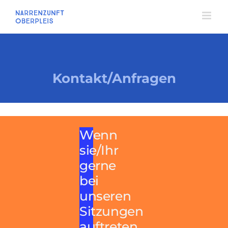
Zum
Inhalt
springen
Kontakt/Anfragen
Wenn
sie/Ihr
gerne
bei
unseren
Sitzungen
auftreten